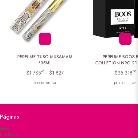
PERFUME TUBO MUSAMAM
PERFUME BOOS E
*35ML
COLLETION NRO 21 
65
08
$1.735
-
$1.827
$35.318
precio sin iva
precio sin iva
Páginas
Inicio
Productos