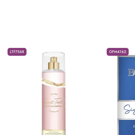
LTF7568
OPM4162