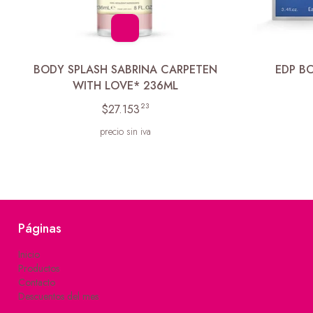
BODY SPLASH SABRINA CARPETEN
EDP B
WITH LOVE* 236ML
23
$27.153
precio sin iva
Páginas
Inicio
Productos
Contacto
Descuentos del mes