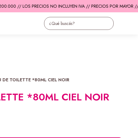
.000 // LOS PRECIOS NO INCLUYEN IVA // PRECIOS POR MAYOR //
E
U DE TOILETTE *80ML CIEL NOIR
LETTE *80ML CIEL NOIR