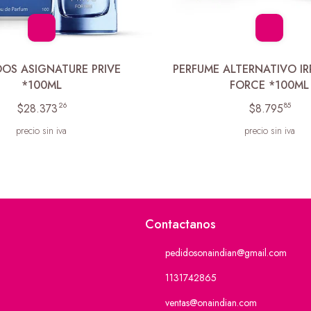
OOS ASIGNATURE PRIVE
PERFUME ALTERNATIVO IR
*100ML
FORCE *100ML
26
85
$28.373
$8.795
precio sin iva
precio sin iva
Contactanos
pedidosonaindian@gmail.com
1131742865
ventas@onaindian.com