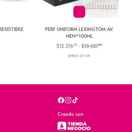
RESISTIBKE
PERF UNIFORM LEXINGTOM AV.
MEN*100ML
25
64
$12.376
-
$13.027
precio sin iva
Creado con