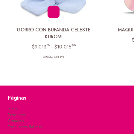
GORRO CON BUFANDA CELESTE
MAQUIL
KUROMI
68
20
$9.013
-
$10.015
precio sin iva
Páginas
Inicio
Productos
Contacto
Descuentos del mes