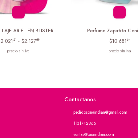
LAJE ARIEL EN BLISTER
Perfume Zapatito Ceni
21
59
64
$2.021
-
$2.127
$10.681
precio sin iva
precio sin iva
Contactanos
pedidosonaindian@gmail.com
1131742865
ventas@onaindian.com