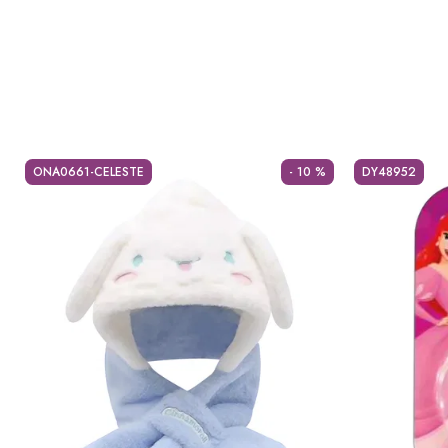
ONA0661-CELESTE
- 10 %
DY48952