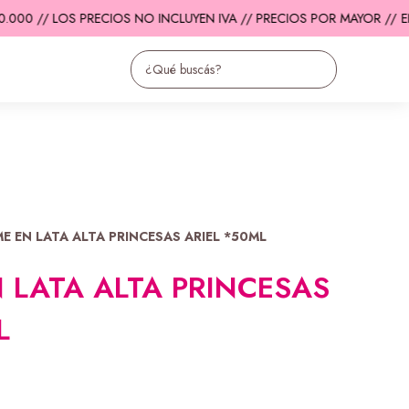
00 // LOS PRECIOS NO INCLUYEN IVA // PRECIOS POR MAYOR //
ENV
E EN LATA ALTA PRINCESAS ARIEL *50ML
 LATA ALTA PRINCESAS
L