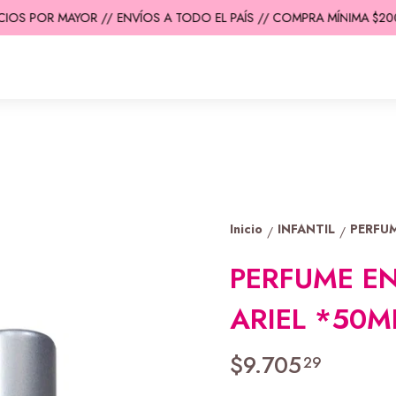
OS POR MAYOR //
ENVÍOS A TODO EL PAÍS // COMPRA MÍNIMA $200.0
Inicio
INFANTIL
PERFUM
/
/
PERFUME EN
ARIEL *50M
$9.705
29