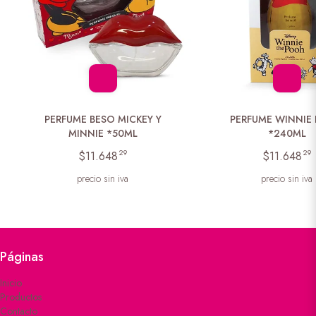
PERFUME BESO MICKEY Y
PERFUME WINNIE
MINNIE *50ML
*240ML
29
29
$11.648
$11.648
precio sin iva
precio sin iva
Páginas
Inicio
Productos
Contacto