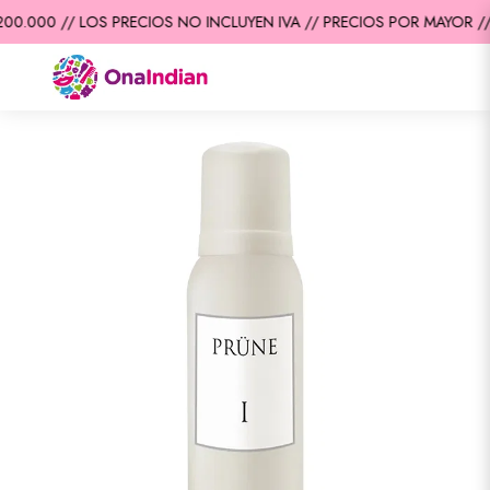
0.000 // LOS PRECIOS NO INCLUYEN IVA // PRECIOS POR MAYOR //