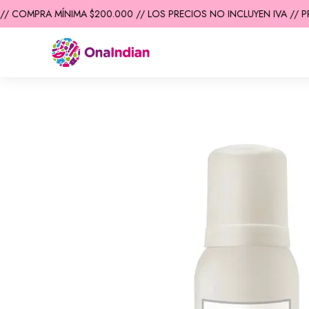
/ COMPRA MÍNIMA $200.000 // LOS PRECIOS NO INCLUYEN IVA // PR