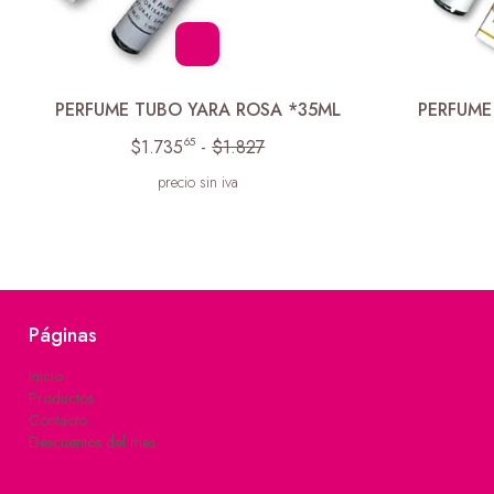
PERFUME TUBO YARA ROSA *35ML
PERFUME
65
$1.735
-
$1.827
precio sin iva
Páginas
Inicio
Productos
Contacto
Descuentos del mes