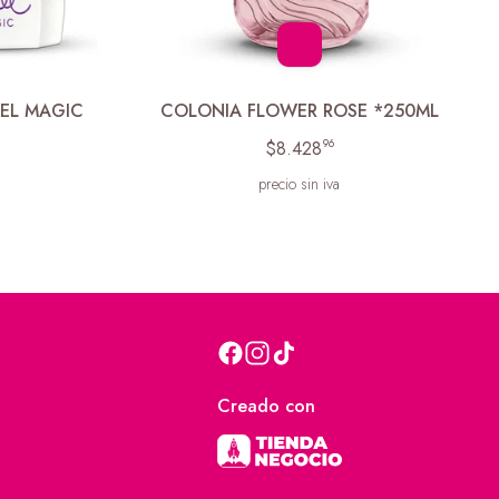
IEL MAGIC
COLONIA FLOWER ROSE *250ML
96
$8.428
precio sin iva
Creado con