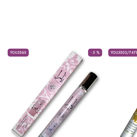
YOU3565
- 5 %
YOU3503/747