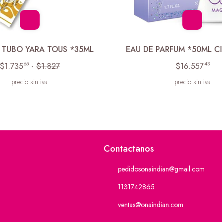
 TUBO YARA TOUS *35ML
EAU DE PARFUM *50ML C
65
43
$1.735
-
$1.827
$16.557
precio sin iva
precio sin iva
Contactanos
pedidosonaindian@gmail.com
1131742865
ventas@onaindian.com