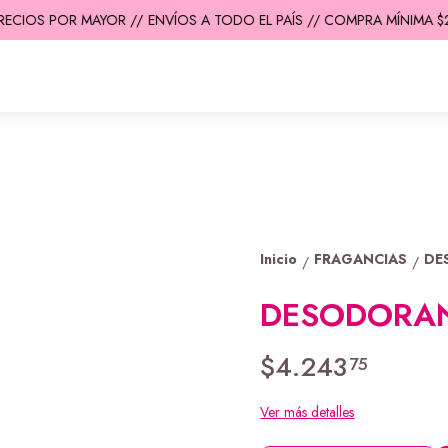
ECIOS POR MAYOR //
ENVÍOS A TODO EL PAÍS // COMPRA MÍNIMA $20
Inicio
FRAGANCIAS
DE
/
/
DESODORAN
$4.243
75
Ver más detalles