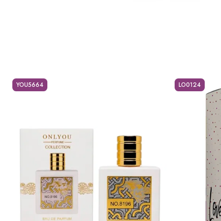
YOU5664
LO0124