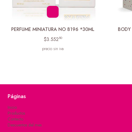
PERFUME MINIATURA NO 8196 *30ML
BODY 
50
$3.552
precio sin iva
Páginas
Inicio
Productos
Contacto
Descuentos del mes