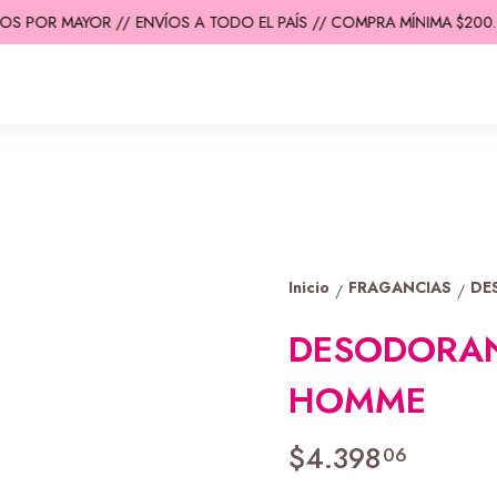
S POR MAYOR //
ENVÍOS A TODO EL PAÍS // COMPRA MÍNIMA $200.00
Inicio
FRAGANCIAS
DE
/
/
DESODORAN
HOMME
$4.398
06