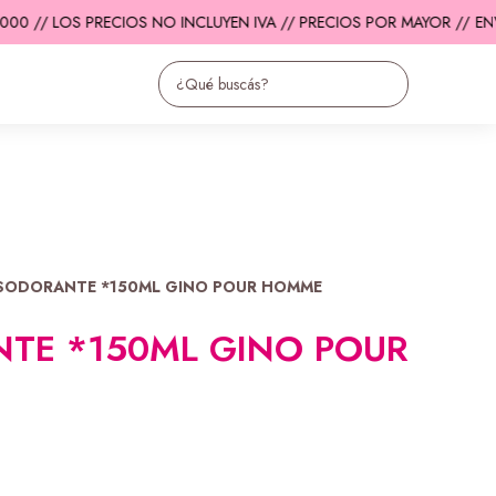
0 // LOS PRECIOS NO INCLUYEN IVA // PRECIOS POR MAYOR //
ENVÍ
SODORANTE *150ML GINO POUR HOMME
TE *150ML GINO POUR