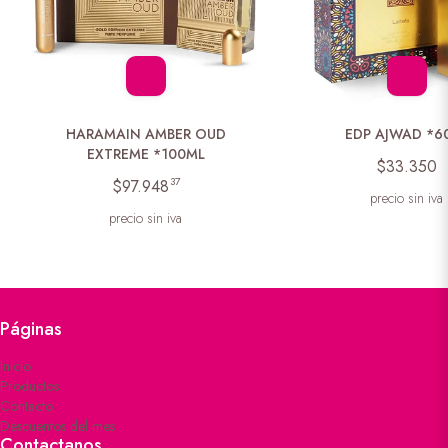
HARAMAIN AMBER OUD
EDP AJWAD *6
EXTREME *100ML
$33.350
37
$97.948
precio sin iva
precio sin iva
Páginas
Inicio
Productos
Contacto
Descuentos del mes
Contactanos