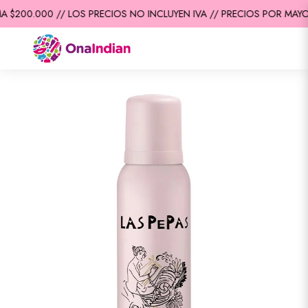
 $200.000 // LOS PRECIOS NO INCLUYEN IVA // PRECIOS POR MAYOR