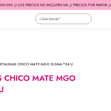
0.000 // LOS PRECIOS NO INCLUYEN IVA // PRECIOS POR MAYOR //
E
RTAUNAS CHICO MATE MGO GOMA *24 U
 CHICO MATE MGO
U