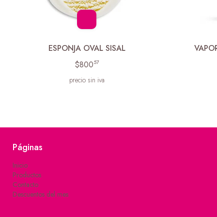
ESPONJA OVAL SISAL
VAPOR
57
$800
precio sin iva
Páginas
Inicio
Productos
Contacto
Descuentos del mes