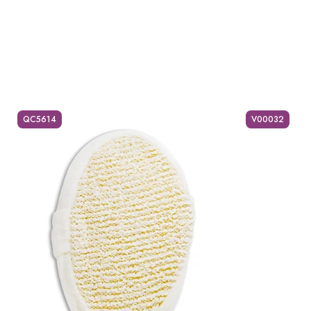
QC5614
V00032