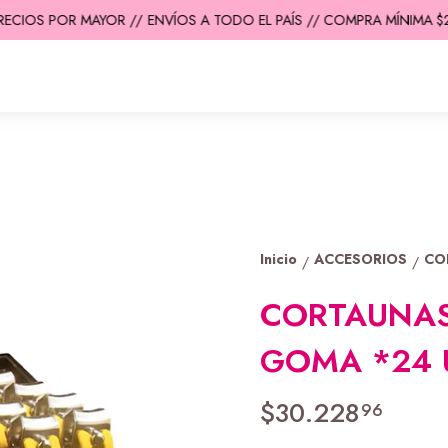
ECIOS POR MAYOR //
ENVÍOS A TODO EL PAÍS // COMPRA MÍNIMA $20
Inicio
ACCESORIOS
CO
/
/
CORTAUNAS
GOMA *24 
$30.228
96