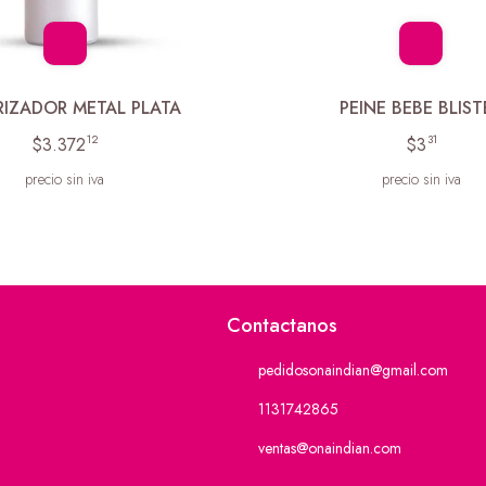
IZADOR METAL PLATA
PEINE BEBE BLIST
12
31
$3.372
$3
precio sin iva
precio sin iva
Contactanos
pedidosonaindian@gmail.com
1131742865
ventas@onaindian.com