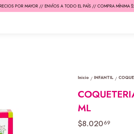
ECIOS POR MAYOR //
ENVÍOS A TODO EL PAÍS // COMPRA MÍNIMA $200
Inicio
INFANTIL
COQUE
/
/
COQUETERIA
ML
$8.020
69