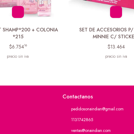
T SHAMP*200 + COLONIA
SET DE ACCESORIOS P/
*215
MINNIE C/ STICK
16
$6.754
$13.464
precio sin iva
precio sin iva
Contactanos
pedidosonaindian@gmail.com
1131742865
ventas@onaindian.com