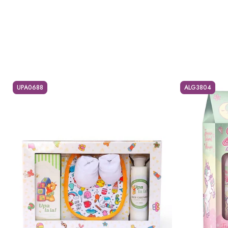
UPA0688
ALG3804