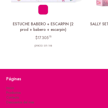
ESTUCHE BABERO + ESCARPIN (2
SALLY SE
prod + babero + escarpin)
75
$17.305
precio sin iva
Páginas
Inicio
Productos
Contacto
Descuentos del mes