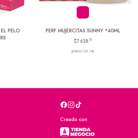
 EL PELO
PERF MUJERCITAS SUNNY *40ML
ERS
75
$7.638
precio sin iva
Creado con