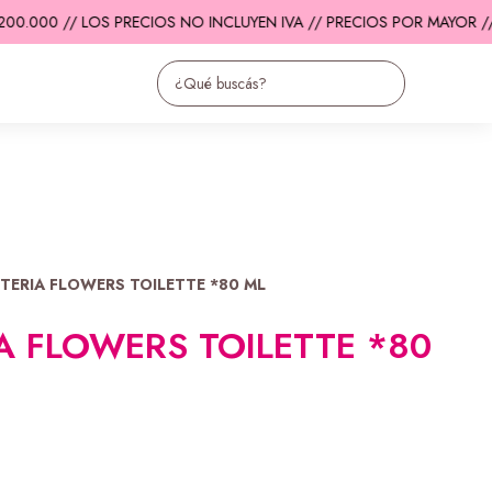
.000 // LOS PRECIOS NO INCLUYEN IVA // PRECIOS POR MAYOR //
E
TERIA FLOWERS TOILETTE *80 ML
 FLOWERS TOILETTE *80