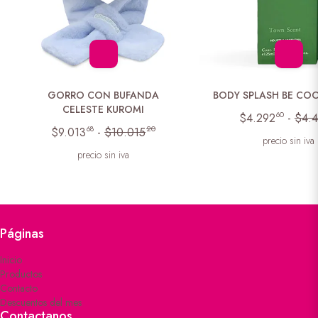
GORRO CON BUFANDA
BODY SPLASH BE COO
CELESTE KUROMI
60
$4.292
-
$4.
68
20
$9.013
-
$10.015
precio sin iva
precio sin iva
Páginas
Inicio
Productos
Contacto
Descuentos del mes
Contactanos