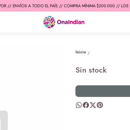
OR //
ENVÍOS A TODO EL PAÍS // COMPRA MÍNIMA $200.000 // LOS P
Inicio
/
Sin stock