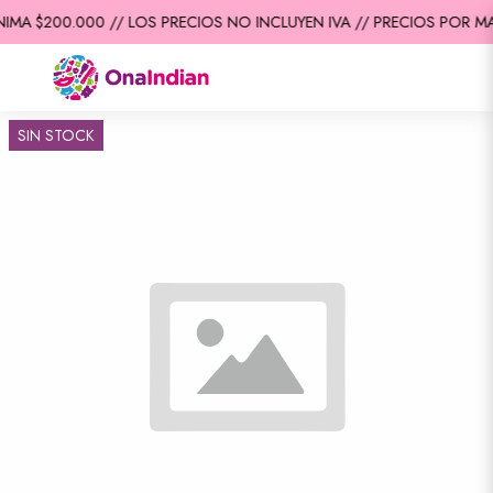
IMA $200.000 // LOS PRECIOS NO INCLUYEN IVA // PRECIOS POR MA
SIN STOCK