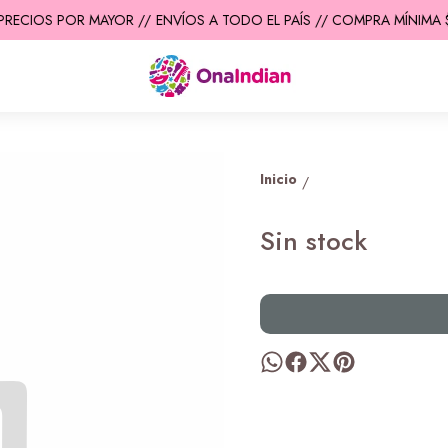
PRECIOS POR MAYOR //
ENVÍOS A TODO EL PAÍS // COMPRA MÍNIMA $
Inicio
/
Sin stock