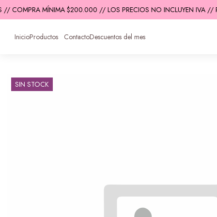
 // COMPRA MÍNIMA $200.000 // LOS PRECIOS NO INCLUYEN IVA // 
Inicio
Productos
Contacto
Descuentos del mes
SIN STOCK