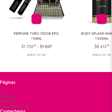
PERFUME TUBO ODOR EPIC
BODY SPLASH KH
*35ML
*200ML
65
39
$1.735
-
$1.827
$8.413
precio sin iva
precio sin iva
Páginas
Inicio
Productos
Contacto
Descuentos del mes
Contactanos