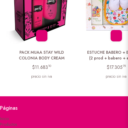
PACK MUAA STAY WILD
ESTUCHE BABERO + 
COLONIA BODY CREAM
(2 prod + babero + e
10
75
$11.683
$17.305
precio sin iva
precio sin iva
Páginas
Inicio
Productos