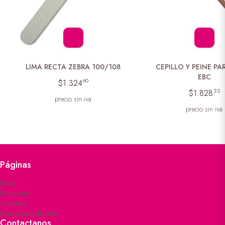
LIMA RECTA ZEBRA 100/108
CEPILLO Y PEINE PA
EBC
60
$1.324
22
$1.828
precio sin iva
precio sin iva
Páginas
Inicio
Productos
Contacto
Descuentos del mes
Contactanos