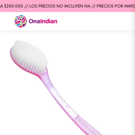
 $200.000 // LOS PRECIOS NO INCLUYEN IVA // PRECIOS POR MAYOR