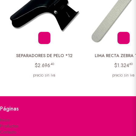
SEPARADORES DE PELO *12
LIMA RECTA ZEBRA 
40
60
$2.696
$1.324
precio sin iva
precio sin iva
Páginas
Inicio
Productos
Contacto