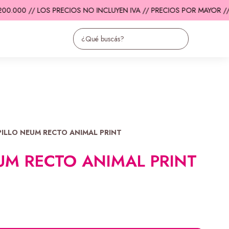
0.000 // LOS PRECIOS NO INCLUYEN IVA // PRECIOS POR MAYOR //
E
PILLO NEUM RECTO ANIMAL PRINT
UM RECTO ANIMAL PRINT