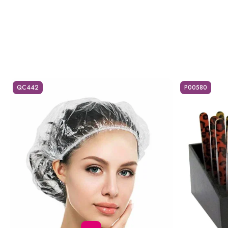
QC442
P00580