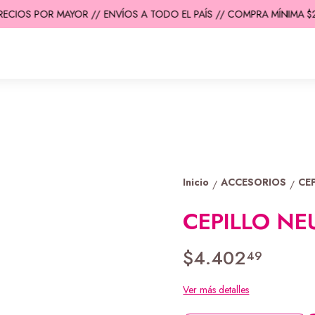
ECIOS POR MAYOR //
ENVÍOS A TODO EL PAÍS // COMPRA MÍNIMA $20
Inicio
ACCESORIOS
CE
/
/
CEPILLO NE
$4.402
49
Ver más detalles