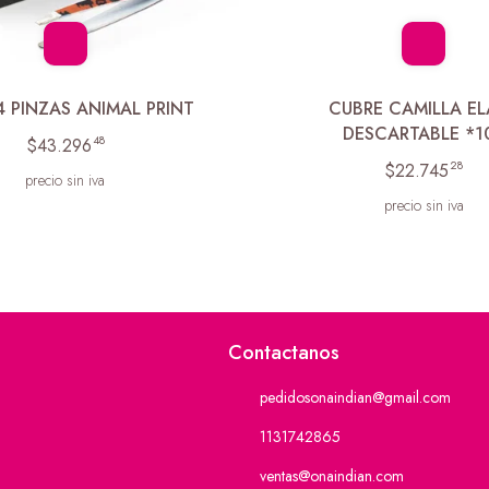
4 PINZAS ANIMAL PRINT
CUBRE CAMILLA EL
DESCARTABLE *1
48
$43.296
28
$22.745
precio sin iva
precio sin iva
Contactanos
pedidosonaindian@gmail.com
1131742865
ventas@onaindian.com