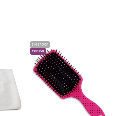
SIN STOCK
C00350