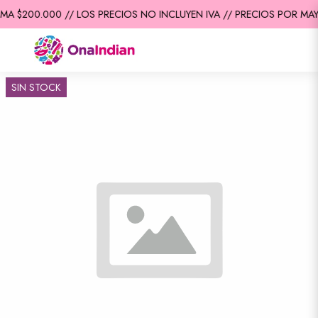
MA $200.000 // LOS PRECIOS NO INCLUYEN IVA // PRECIOS POR MAY
SIN STOCK