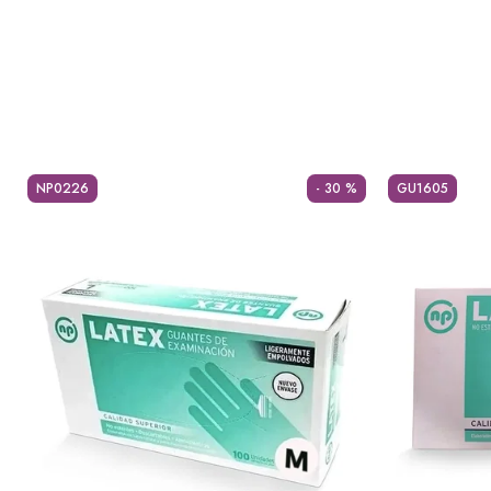
NP0226
- 30 %
GU1605