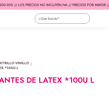
0.000 // LOS PRECIOS NO INCLUYEN IVA // PRECIOS POR MAYOR //
E
ITRILLO-VINILLO
/
EX *100U L
ANTES DE LATEX *100U L