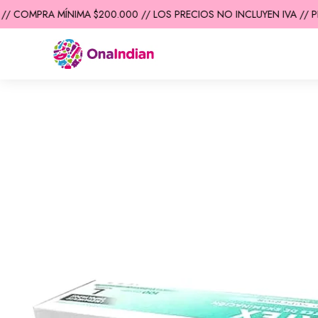
/ COMPRA MÍNIMA $200.000 // LOS PRECIOS NO INCLUYEN IVA // PR