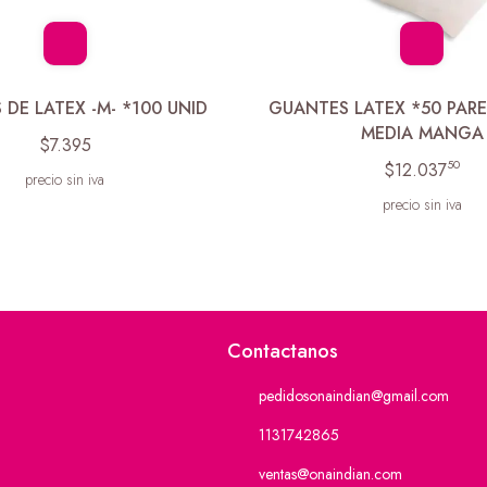
DE LATEX -M- *100 UNID
GUANTES LATEX *50 PARE
MEDIA MANGA
$7.395
50
$12.037
precio sin iva
precio sin iva
Contactanos
pedidosonaindian@gmail.com
1131742865
ventas@onaindian.com