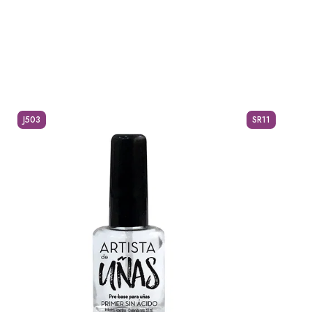
J503
SR11