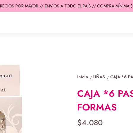
ECIOS POR MAYOR //
ENVÍOS A TODO EL PAÍS // COMPRA MÍNIMA $20
Inicio
UÑAS
CAJA *6 P
/
/
CAJA *6 PA
FORMAS
$4.080