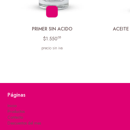
PRIMER SIN ACIDO
ACEITE
05
$1.550
precio sin iva
Páginas
Inicio
Productos
Contacto
Descuentos del mes