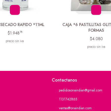
 SECADO RAPIDO *11ML
CAJA *6 PASTILLITAS GLI
FORMAS
78
$1.948
$4.080
precio sin iva
precio sin iva
Contactanos
pedidosonaindian@gmail.com
1131742865
ventas@onaindian.com