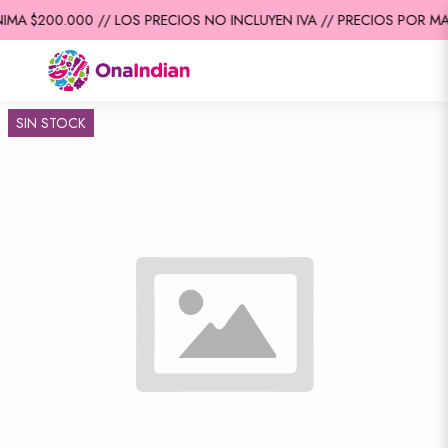
IMA $200.000 // LOS PRECIOS NO INCLUYEN IVA // PRECIOS POR MA
SIN STOCK