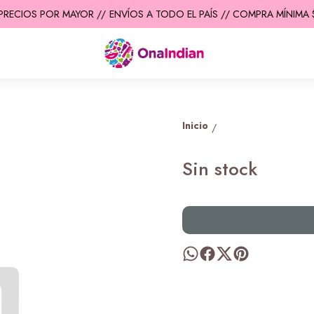
PRECIOS POR MAYOR //
ENVÍOS A TODO EL PAÍS // COMPRA MÍNIMA $
Inicio
/
Sin stock