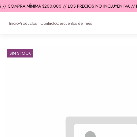
 // COMPRA MÍNIMA $200.000 // LOS PRECIOS NO INCLUYEN IVA // 
Inicio
Productos
Contacto
Descuentos del mes
SIN STOCK