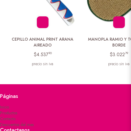
CEPILLO ANIMAL PRINT ARANA
MANOPLA RAMIO Y T
AIREADO
BORDE
90
79
$4.537
$3.022
precio sin iva
precio sin iva
Páginas
Inicio
Productos
Contacto
Descuentos del mes
Contactanos