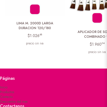
LIMA M. 2000D LARGA
DURACION 120/180
APLICADOR DE S
68
$1.026
COMBINADO 
precio sin iva
04
$1.960
precio sin iva
Páginas
Inicio
Productos
Contacto
Descuentos del mes
Contactanos