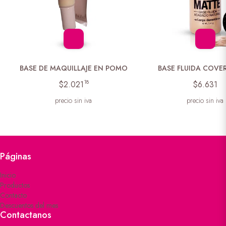
BASE DE MAQUILLAJE EN POMO
BASE FLUIDA COVE
18
$2.021
$6.631
precio sin iva
precio sin iva
Páginas
Inicio
Productos
Contacto
Descuentos del mes
Contactanos