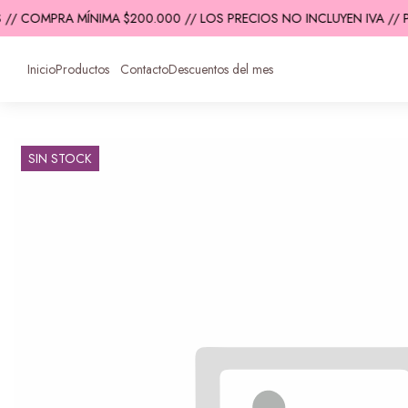
 // COMPRA MÍNIMA $200.000 // LOS PRECIOS NO INCLUYEN IVA // 
Inicio
Productos
Contacto
Descuentos del mes
SIN STOCK