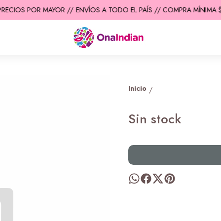
PRECIOS POR MAYOR //
ENVÍOS A TODO EL PAÍS // COMPRA MÍNIMA $2
Inicio
/
Sin stock