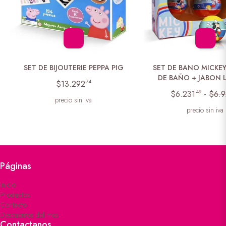
SET DE BIJOUTERIE PEPPA PIG
SET DE BANO MICKEY
DE BAÑO + JABON 
74
$13.292
49
$6.231
-
$6.9
precio sin iva
precio sin iva
Páginas
Inicio
Productos
Contacto
Descuentos del mes
Contactanos