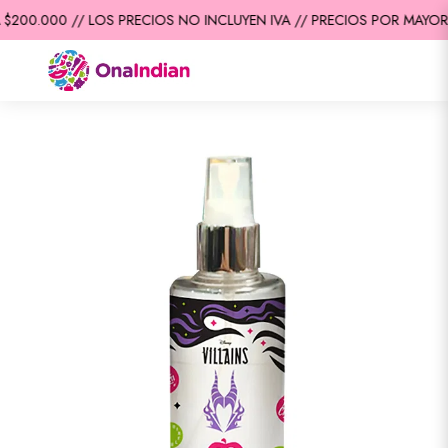
200.000 // LOS PRECIOS NO INCLUYEN IVA // PRECIOS POR MAYOR /