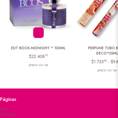
EDT BOOS MIDNIGHT * 100ML
PERFUME TUBO B
DECO*35M
12
$22.408
65
$1.735
-
$1.
precio sin iva
precio sin iva
Páginas
Inicio
Productos