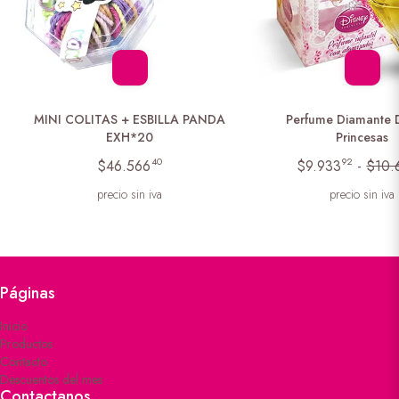
MINI COLITAS + ESBILLA PANDA
Perfume Diamante
EXH*20
Princesas
40
92
$46.566
$9.933
-
$10.
precio sin iva
precio sin iva
Páginas
Inicio
Productos
Contacto
Descuentos del mes
Contactanos