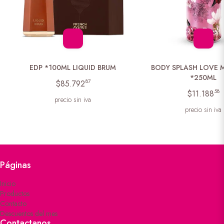
EDP *100ML LIQUID BRUM
BODY SPLASH LOVE 
*250ML
87
$85.792
58
$11.188
precio sin iva
precio sin iva
Páginas
Inicio
Productos
Contacto
Descuentos del mes
Contactanos