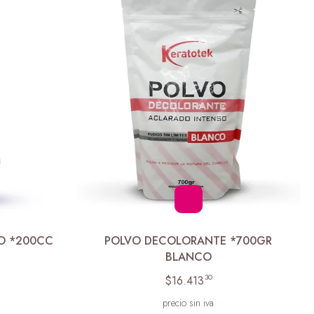
O *200CC
POLVO DECOLORANTE *700GR
BLANCO
30
$16.413
precio sin iva