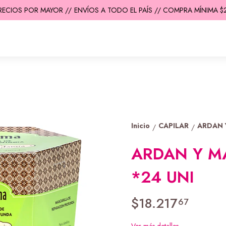
ECIOS POR MAYOR //
ENVÍOS A TODO EL PAÍS // COMPRA MÍNIMA $200
Inicio
CAPILAR
ARDAN 
/
/
ARDAN Y 
*24 UNI
$18.217
67