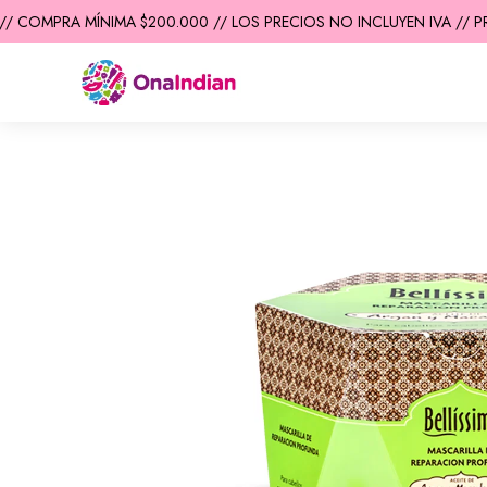
 COMPRA MÍNIMA $200.000 // LOS PRECIOS NO INCLUYEN IVA // PR