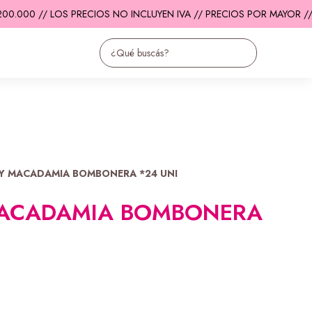
.000 // LOS PRECIOS NO INCLUYEN IVA // PRECIOS POR MAYOR //
E
Y MACADAMIA BOMBONERA *24 UNI
MACADAMIA BOMBONERA