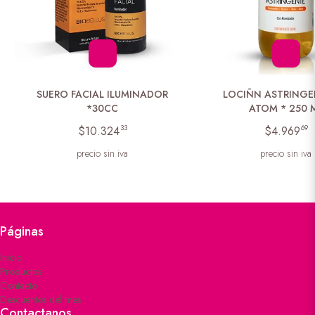
SUERO FACIAL ILUMINADOR
LOCIÑN ASTRINGE
*30CC
ATOM * 250 
33
69
$10.324
$4.969
precio sin iva
precio sin iva
Páginas
Inicio
Productos
Contacto
Descuentos del mes
Contactanos