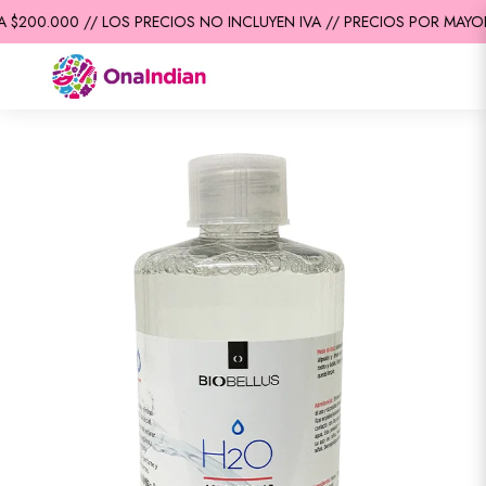
$200.000 // LOS PRECIOS NO INCLUYEN IVA // PRECIOS POR MAYOR 