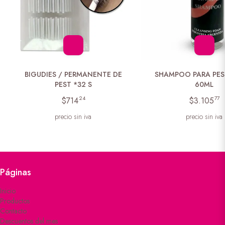
BIGUDIES / PERMANENTE DE
SHAMPOO PARA PES
PEST *32 S
60ML
24
77
$714
$3.105
precio sin iva
precio sin iva
Páginas
Inicio
Productos
Contacto
Descuentos del mes