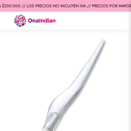
$200.000 // LOS PRECIOS NO INCLUYEN IVA // PRECIOS POR MAYOR 